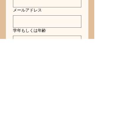
メールアドレス
学年もしくは年齢
コメント（体験希望日時、お問い合
わせ内容など。任意です）
送信
所在地
尾道市のピアノ教室です。
駐車場はございます。
尾道市栗原東１丁目１１番５－６