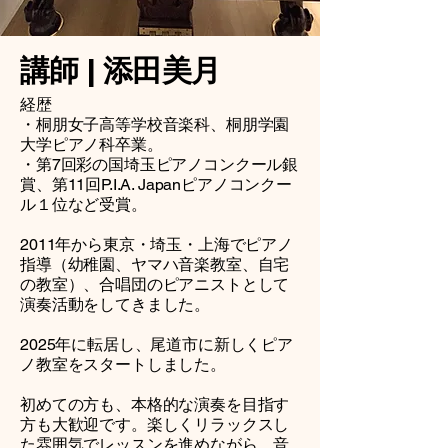
講師 | 添田美月
経歴
・​桐朋女子高等学校音楽科、桐朋学園
大学ピアノ科卒業。
​・第7回彩の国埼玉ピアノコンクール銀
賞、第11回P.I.A. Japanピアノコンクー
ル１位など受賞。
2011年から東京・埼玉・上海でピアノ
指導（幼稚園、ヤマハ音楽教室、自宅
の教室）、合唱団のピアニストとして
演奏活動をしてきました。
​​​2025年に転居し、尾道市に新しくピア
ノ教室をスタートしました。
初めての方も、本格的な演奏を目指す
方も大歓迎です。楽しくリラックスし
た雰囲気でレッスンを進めながら、音